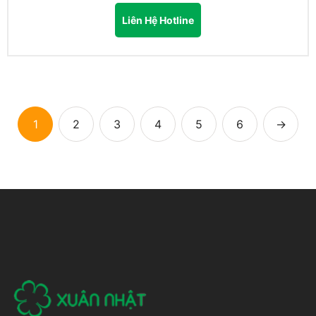
Liên Hệ Hotline
1
2
3
4
5
6
→