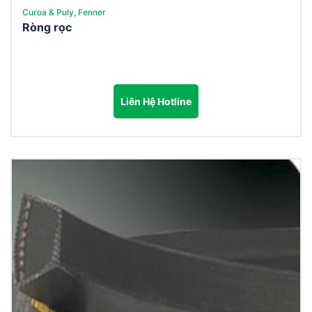
Curoa & Puly, Fenner
Ròng rọc
Liên Hệ Hotline